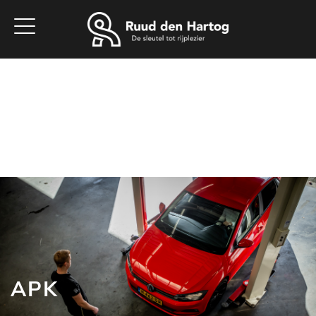
Home
Aanbod
Werkplaats
Diensten
Vacatures
Over ons
Contact
APK