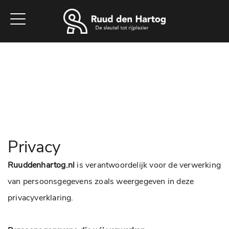
Home
Aanbod
Werkplaats
Diensten
Vacatures
Over ons
Contact
Privacy
Ruuddenhartog.nl
is verantwoordelijk voor de verwerking
van persoonsgegevens zoals weergegeven in deze
privacyverklaring.