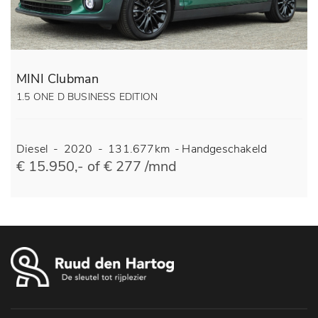
MINI Clubman
1.5 ONE D BUSINESS EDITION
Diesel
-
2020
-
131.677km
-
Handgeschakeld
€ 15.950,- of € 277 /mnd