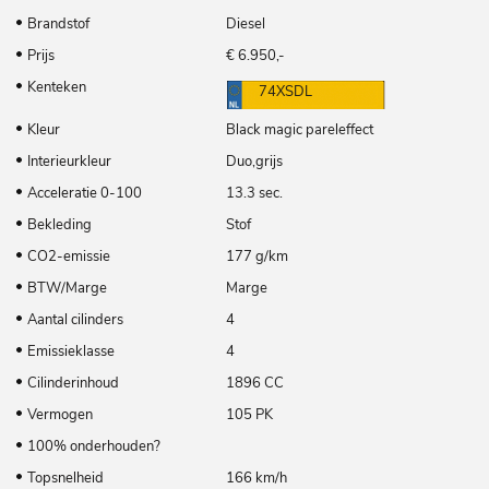
Brandstof
Diesel
Prijs
€ 6.950,-
Kenteken
74XSDL
Kleur
Black magic pareleffect
Interieurkleur
Duo,grijs
Acceleratie 0-100
13.3 sec.
Bekleding
Stof
CO2-emissie
177 g/km
BTW/Marge
Marge
Aantal cilinders
4
Emissieklasse
4
Cilinderinhoud
1896 CC
Vermogen
105 PK
100% onderhouden?
Topsnelheid
166 km/h