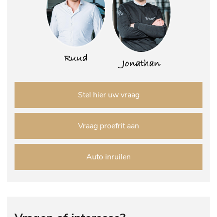
Ruud
Jonathan
Stel hier uw vraag
Vraag proefrit aan
Auto inruilen