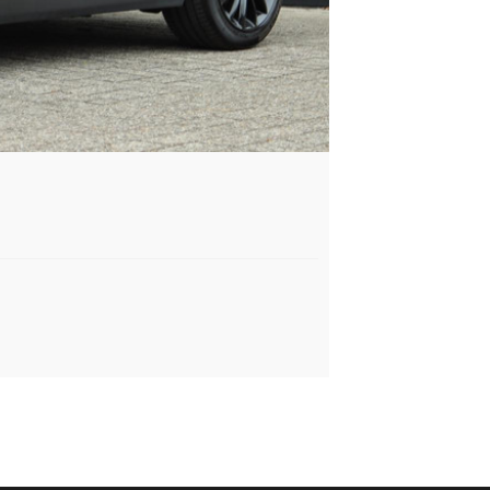
Ford FOCUS W
1.0 E.B. AUTOMAAT
Benzine
-
2022
-
€ 16.900,- of 