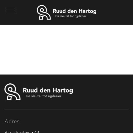
Home
Aanbod
Werkplaats
Diensten
Vacatures
Over ons
Contact
Adres
Rijksstraatweg 43