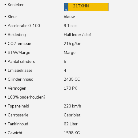
Kenteken
21TXHN
Kleur
blauw
Acceleratie 0-100
9.1 sec.
Bekleding
Half leder / stof
CO2-emissie
215 g/km
BTW/Marge
Marge
Aantal cilinders
5
Emissieklasse
4
Cilinderinhoud
2435 CC
Vermogen
170 PK
100% onderhouden?
Topsnelheid
220 km/h
Carrosserie
Cabriolet
Tankinhoud
62 Liter
Gewicht
1598 KG