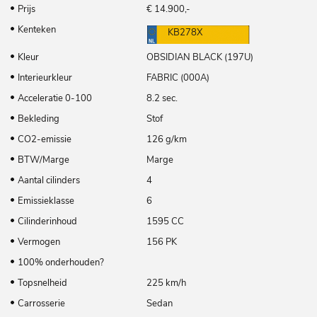
Prijs
€ 14.900,-
Kenteken
KB278X
Kleur
OBSIDIAN BLACK (197U)
Interieurkleur
FABRIC (000A)
Acceleratie 0-100
8.2 sec.
Bekleding
Stof
CO2-emissie
126 g/km
BTW/Marge
Marge
Aantal cilinders
4
Emissieklasse
6
Cilinderinhoud
1595 CC
Vermogen
156 PK
100% onderhouden?
Topsnelheid
225 km/h
Carrosserie
Sedan