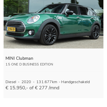
MINI Clubman
1.5 ONE D BUSINESS EDITION
Diesel
-
2020
-
131.677km
-
Handgeschakeld
€ 15.950,- of € 277 /mnd