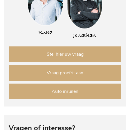
Ruud
Jonathan
Stel hier uw vraag
Vraag proefrit aan
Auto inruilen
Vragen of interesse?