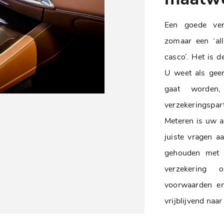
Een goede ver
zomaar een ‘all
casco’. Het is 
U weet als gee
gaat worden
verzekeringspar
Meteren is uw a
juiste vragen a
gehouden met 
verzekering
voorwaarden en
vrijblijvend naa