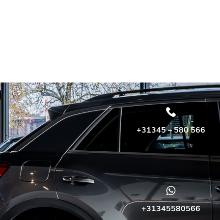
catures
Over ons
Contact
+31345 – 580 566
+31345580566