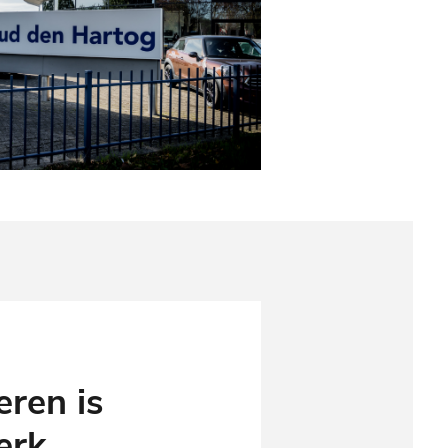
eren is
erk