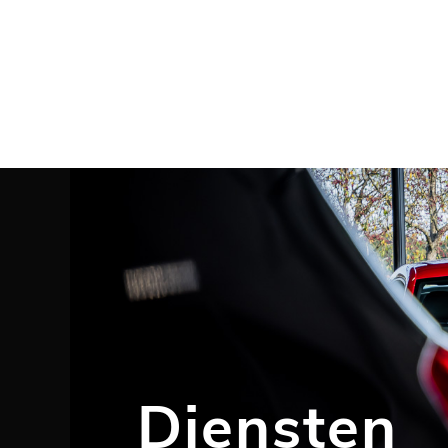
Home
Aanbod
Werkplaats
Diensten
Vacatures
Over ons
Contact
Diensten