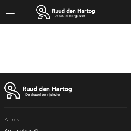
Home
Aanbod
Werkplaats
Diensten
Vacatures
Over ons
Contact
Adres
Rijksstraatweg 43