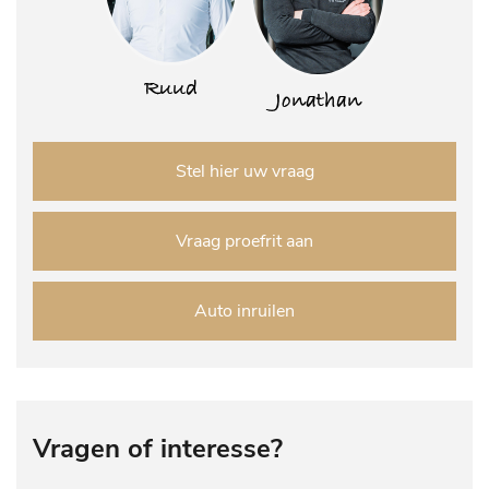
Ruud
Jonathan
Stel hier uw vraag
Vraag proefrit aan
Auto inruilen
Vragen of interesse?