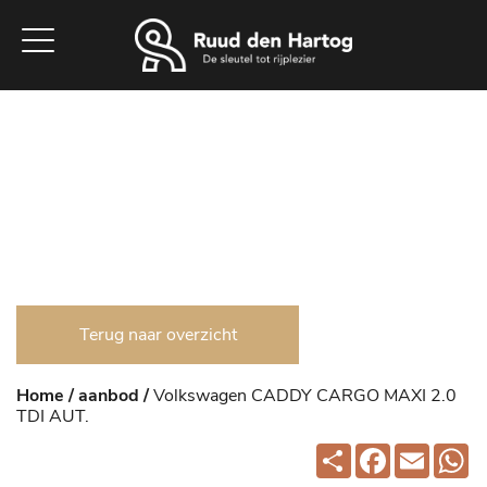
Home
Aanbod
Werkplaats
Diensten
Vacatures
Over ons
Contact
Terug naar overzicht
Home /
aanbod /
Volkswagen CADDY CARGO MAXI 2.0
TDI AUT.
Deel
Facebook
Email
W