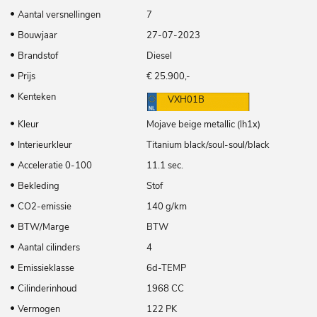
Aantal versnellingen
7
Bouwjaar
27-07-2023
Brandstof
Diesel
Prijs
€ 25.900,-
Kenteken
VXH01B
Kleur
Mojave beige metallic (lh1x)
Interieurkleur
Titanium black/soul-soul/black
Acceleratie 0-100
11.1 sec.
Bekleding
Stof
CO2-emissie
140 g/km
BTW/Marge
BTW
Aantal cilinders
4
Emissieklasse
6d-TEMP
Cilinderinhoud
1968 CC
Vermogen
122 PK