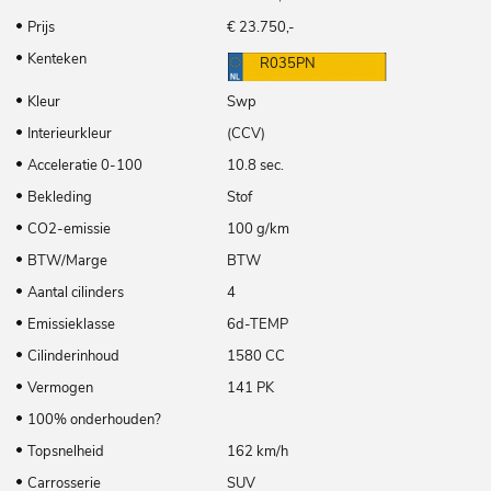
Prijs
€ 23.750,-
Kenteken
R035PN
Kleur
Swp
Interieurkleur
(CCV)
Acceleratie 0-100
10.8 sec.
Bekleding
Stof
CO2-emissie
100 g/km
BTW/Marge
BTW
Aantal cilinders
4
Emissieklasse
6d-TEMP
Cilinderinhoud
1580 CC
Vermogen
141 PK
100% onderhouden?
Topsnelheid
162 km/h
Carrosserie
SUV