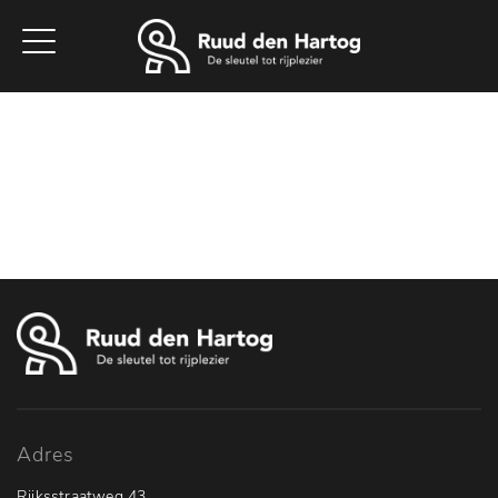
Home
Aanbod
Werkplaats
Diensten
Vacatures
Over ons
Contact
Adres
Rijksstraatweg 43