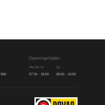
catures
Over ons
Contact
Openingstijden
Ma t/m Vr
Za
 566
07:30 - 18:00
08:00 - 16:00