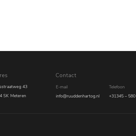
Aanbod
Werkplaats
Diensten
Va
res
Contact
ksstraatweg 43
E-mail
Telefoon
4 SK Meteren
info@ruuddenhartog.nl
+31345 – 580