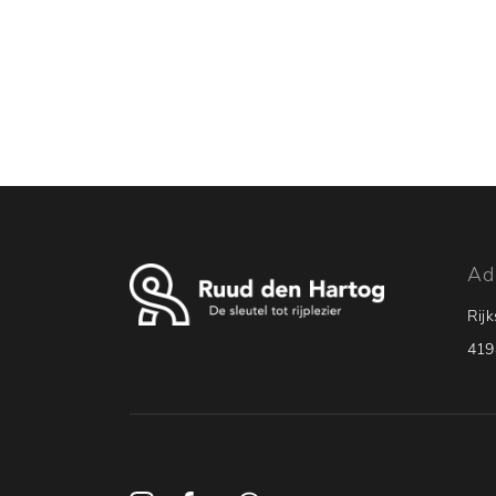
Home
Aanbod
Werkplaats
Diensten
Vacatures
Over ons
Contact
Ad
Rij
419