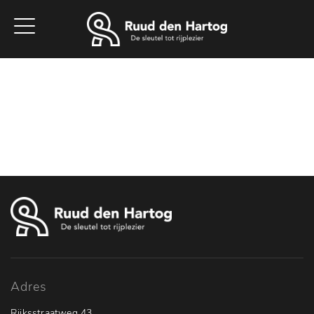
Home
Aanbod
Werkplaats
Diensten
Vacatures
Over ons
Contact
Adres
Rijksstraatweg 43