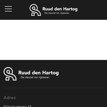
Home
Aanbod
Werkplaats
Diensten
Vacatures
Over ons
Contact
Adres
Rijksstraatweg 43