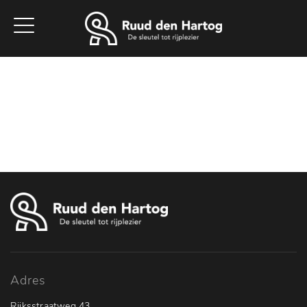
Home
Aanbod
Werkplaats
Diensten
Vacatures
Over ons
Contact
Adres
Rijksstraatweg 43